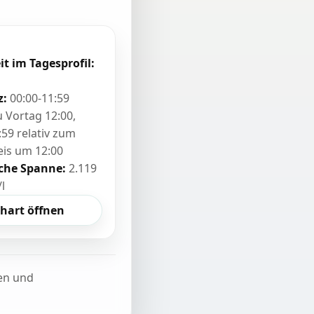
it im Tagesprofil:
z:
00:00-11:59
zu Vortag 12:00,
:59 relativ zum
eis um 12:00
sche Spanne:
2.119
/l
hart öffnen
ten und