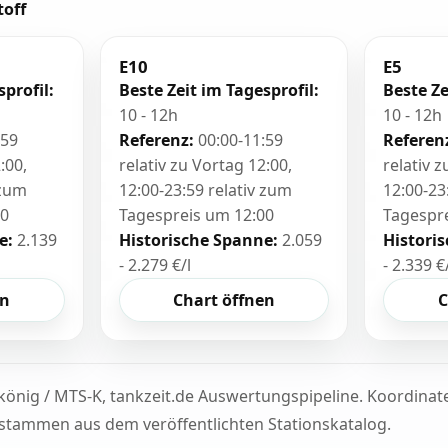
toff
E10
E5
sprofil:
Beste Zeit im Tagesprofil:
Beste Ze
10 - 12h
10 - 12h
:59
Referenz:
00:00-11:59
Referen
:00,
relativ zu Vortag 12:00,
relativ 
 zum
12:00-23:59 relativ zum
12:00-23
00
Tagespreis um 12:00
Tagespr
e:
2.139
Historische Spanne:
2.059
Histori
- 2.279 €/l
- 2.339 €
en
Chart öffnen
C
könig / MTS-K, tankzeit.de Auswertungspipeline. Koordina
tammen aus dem veröffentlichten Stationskatalog.