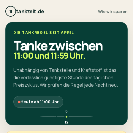
tankzeit.de
Wie wir sparen
11
DIE TANKREGEL SEIT APRIL
Tanke zwischen
11:00 und 11:59 Uhr.
Unabhängig von Tankstelle und Kraftstoff ist das
die verlässlich günstigste Stunde des täglichen
Preiszyklus. Wir prüfen die Regel jede Nacht neu.
Heute ab 11:00 Uhr
6
11
12