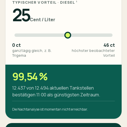
TYPISCHER VORTEIL ·
DIESEL
1
25
Cent / Liter
0 ct
46 ct
ganztägig gleich, z. B.
höchster beobachteter
Trigema
Vorteil
99,54 %
12.437 von 12.494 aktuellen Tankstellen
bestätigen 11:00 als günstigsten Zeitraum.
Die Nachtanalyse ist momentan nicht erreichbar.