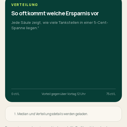
VERTEILUNG
So oft kommt welche Ersparnis vor
Jede Säule zeigt, wie viele
Tankstellen
in einer 5-Cent-
Spanne liegen.
2
0 ct/L
Vorteil gegenüber Vortag 12 Uhr
75 ct/L
Median und Verteilungsdetails werden geladen.