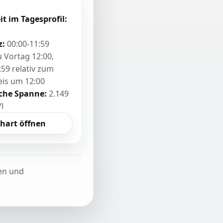
it im Tagesprofil:
z:
00:00-11:59
zu Vortag 12:00,
:59 relativ zum
eis um 12:00
sche Spanne:
2.149
/l
hart öffnen
ten und