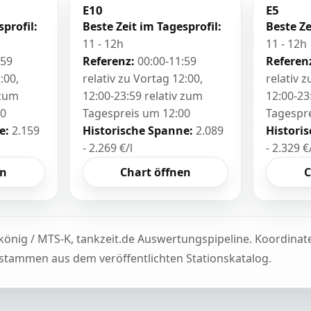
E10
E5
sprofil:
Beste Zeit im Tagesprofil:
Beste Ze
11 - 12h
11 - 12h
:59
Referenz:
00:00-11:59
Referen
:00,
relativ zu Vortag 12:00,
relativ 
 zum
12:00-23:59 relativ zum
12:00-23
00
Tagespreis um 12:00
Tagespr
e:
2.159
Historische Spanne:
2.089
Histori
- 2.269 €/l
- 2.329 €
en
Chart öffnen
C
könig / MTS-K, tankzeit.de Auswertungspipeline. Koordina
tammen aus dem veröffentlichten Stationskatalog.