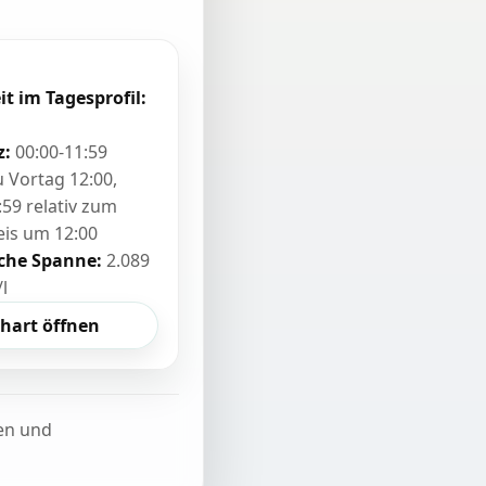
it im Tagesprofil:
z:
00:00-11:59
zu Vortag 12:00,
:59 relativ zum
eis um 12:00
sche Spanne:
2.089
/l
hart öffnen
ten und