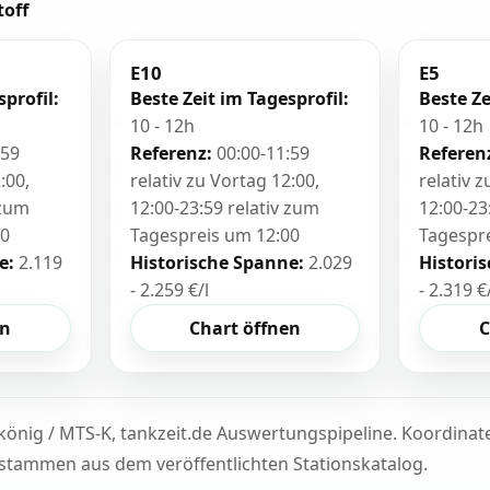
toff
E10
E5
sprofil:
Beste Zeit im Tagesprofil:
Beste Ze
10 - 12h
10 - 12h
:59
Referenz:
00:00-11:59
Referen
:00,
relativ zu Vortag 12:00,
relativ 
 zum
12:00-23:59 relativ zum
12:00-23
00
Tagespreis um 12:00
Tagespr
e:
2.119
Historische Spanne:
2.029
Histori
- 2.259 €/l
- 2.319 €
en
Chart öffnen
C
könig / MTS-K, tankzeit.de Auswertungspipeline. Koordina
tammen aus dem veröffentlichten Stationskatalog.