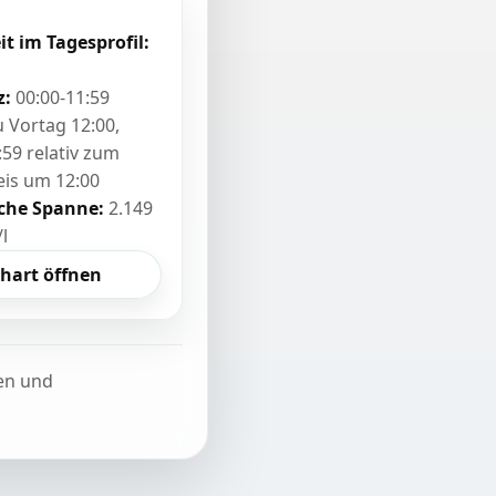
it im Tagesprofil:
z:
00:00-11:59
zu Vortag 12:00,
:59 relativ zum
eis um 12:00
sche Spanne:
2.149
/l
hart öffnen
ten und