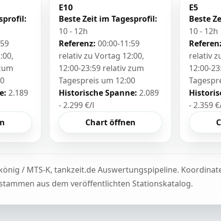
E10
E5
sprofil:
Beste Zeit im Tagesprofil:
Beste Ze
10 - 12h
10 - 12h
:59
Referenz:
00:00-11:59
Referen
:00,
relativ zu Vortag 12:00,
relativ 
 zum
12:00-23:59 relativ zum
12:00-23
00
Tagespreis um 12:00
Tagespr
e:
2.189
Historische Spanne:
2.089
Histori
- 2.299 €/l
- 2.359 €
en
Chart öffnen
C
könig / MTS-K, tankzeit.de Auswertungspipeline. Koordina
tammen aus dem veröffentlichten Stationskatalog.