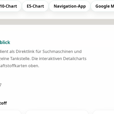
10-Chart
E5-Chart
Navigation-App
Google 
blick
 dient als Direktlink für Suchmaschinen und
elne Tankstelle. Die interaktiven Detailcharts
raftstoffkarten oben.
7
toff