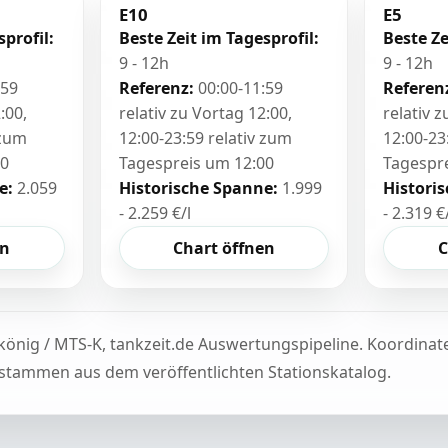
E10
E5
sprofil:
Beste Zeit im Tagesprofil:
Beste Ze
9 - 12h
9 - 12h
:59
Referenz:
00:00-11:59
Referen
:00,
relativ zu Vortag 12:00,
relativ 
 zum
12:00-23:59 relativ zum
12:00-23
00
Tagespreis um 12:00
Tagespr
e:
2.059
Historische Spanne:
1.999
Histori
- 2.259 €/l
- 2.319 €
en
Chart öffnen
C
könig / MTS-K, tankzeit.de Auswertungspipeline. Koordina
tammen aus dem veröffentlichten Stationskatalog.