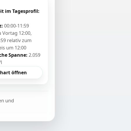
it im Tagesprofil:
z:
00:00-11:59
zu Vortag 12:00,
:59 relativ zum
eis um 12:00
sche Spanne:
2.059
/l
hart öffnen
ten und