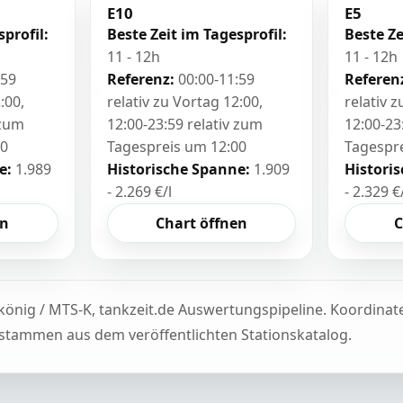
E10
E5
sprofil:
Beste Zeit im Tagesprofil:
Beste Ze
11 - 12h
11 - 12h
:59
Referenz:
00:00-11:59
Referen
:00,
relativ zu Vortag 12:00,
relativ 
 zum
12:00-23:59 relativ zum
12:00-23
00
Tagespreis um 12:00
Tagespr
e:
1.989
Historische Spanne:
1.909
Histori
- 2.269 €/l
- 2.329 €
en
Chart öffnen
C
könig / MTS-K, tankzeit.de Auswertungspipeline. Koordina
tammen aus dem veröffentlichten Stationskatalog.