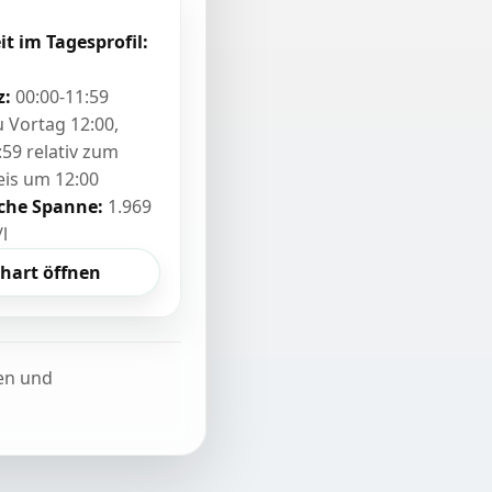
it im Tagesprofil:
z:
00:00-11:59
zu Vortag 12:00,
:59 relativ zum
eis um 12:00
sche Spanne:
1.969
/l
hart öffnen
ten und