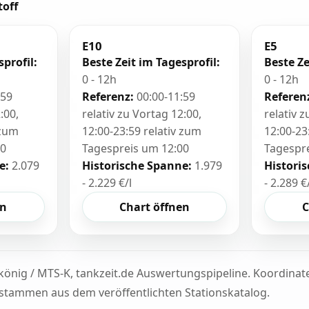
toff
E10
E5
sprofil:
Beste Zeit im Tagesprofil:
Beste Ze
0 - 12h
0 - 12h
:59
Referenz:
00:00-11:59
Referen
:00,
relativ zu Vortag 12:00,
relativ 
 zum
12:00-23:59 relativ zum
12:00-23
00
Tagespreis um 12:00
Tagespr
e:
2.079
Historische Spanne:
1.979
Histori
- 2.229 €/l
- 2.289 €
en
Chart öffnen
C
könig / MTS-K, tankzeit.de Auswertungspipeline. Koordina
tammen aus dem veröffentlichten Stationskatalog.