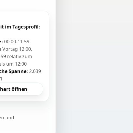
it im Tagesprofil:
z:
00:00-11:59
zu Vortag 12:00,
:59 relativ zum
eis um 12:00
sche Spanne:
2.039
/l
hart öffnen
ten und