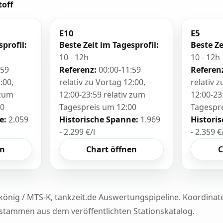
toff
E10
E5
sprofil:
Beste Zeit im Tagesprofil:
Beste Ze
10 - 12h
10 - 12h
:59
Referenz:
00:00-11:59
Referen
:00,
relativ zu Vortag 12:00,
relativ 
 zum
12:00-23:59 relativ zum
12:00-23
00
Tagespreis um 12:00
Tagespr
e:
2.059
Historische Spanne:
1.969
Histori
- 2.299 €/l
- 2.359 €
en
Chart öffnen
C
könig / MTS-K, tankzeit.de Auswertungspipeline. Koordina
tammen aus dem veröffentlichten Stationskatalog.