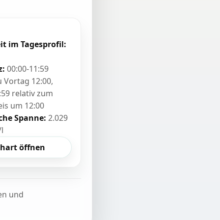
it im Tagesprofil:
z:
00:00-11:59
zu Vortag 12:00,
:59 relativ zum
eis um 12:00
sche Spanne:
2.029
/l
hart öffnen
ten und