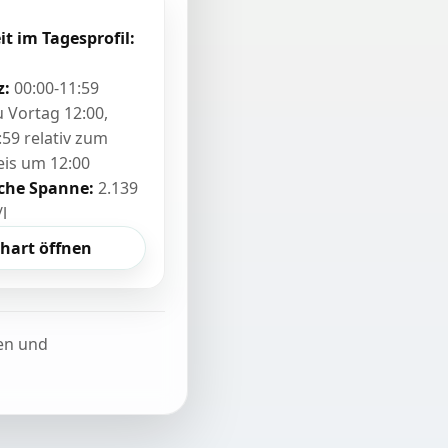
it im Tagesprofil:
z:
00:00-11:59
zu Vortag 12:00,
:59 relativ zum
eis um 12:00
sche Spanne:
2.139
/l
hart öffnen
ten und