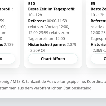
E10
E5
sprofil:
Beste Zeit im Tagesprofil:
Beste Ze
10 - 12h
10 - 12h
:59
Referenz:
00:00-11:59
Referen
:00,
relativ zu Vortag 12:00,
relativ 
 zum
12:00-23:59 relativ zum
12:00-23
00
Tagespreis um 12:00
Tagespr
e:
2.139
Historische Spanne:
2.079
Histori
- 2.309 €/l
- 2.369 €
en
Chart öffnen
C
könig / MTS-K, tankzeit.de Auswertungspipeline. Koordina
tammen aus dem veröffentlichten Stationskatalog.