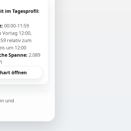
it im Tagesprofil:
z:
00:00-11:59
zu Vortag 12:00,
:59 relativ zum
eis um 12:00
sche Spanne:
2.089
/l
hart öffnen
ten und