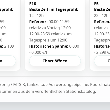
E10
E5
sprofil:
Beste Zeit im Tagesprofil:
Beste Ze
12 - 12h
22 - 12h
:59
Referenz:
00:00-11:59
Referen
:00,
relativ zu Vortag 12:00,
relativ 
 zum
12:00-23:59 relativ zum
12:00-23
00
Tagespreis um 12:00
Tagespr
e:
2.109
Historische Spanne:
0.000
Histori
- 0.000 €/l
- 2.299 €
en
Chart öffnen
C
könig / MTS-K, tankzeit.de Auswertungspipeline. Koordina
tammen aus dem veröffentlichten Stationskatalog.