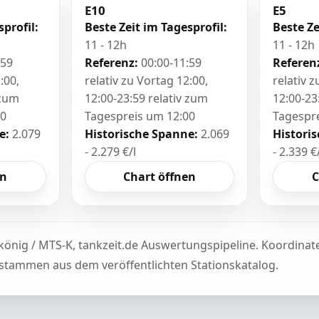
E10
E5
sprofil:
Beste Zeit im Tagesprofil:
Beste Ze
11 - 12h
11 - 12h
:59
Referenz:
00:00-11:59
Referen
:00,
relativ zu Vortag 12:00,
relativ 
 zum
12:00-23:59 relativ zum
12:00-23
00
Tagespreis um 12:00
Tagespr
e:
2.079
Historische Spanne:
2.069
Histori
- 2.279 €/l
- 2.339 €
en
Chart öffnen
C
könig / MTS-K, tankzeit.de Auswertungspipeline. Koordina
tammen aus dem veröffentlichten Stationskatalog.