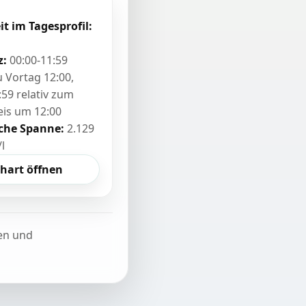
it im Tagesprofil:
z:
00:00-11:59
zu Vortag 12:00,
:59 relativ zum
eis um 12:00
sche Spanne:
2.129
/l
hart öffnen
ten und