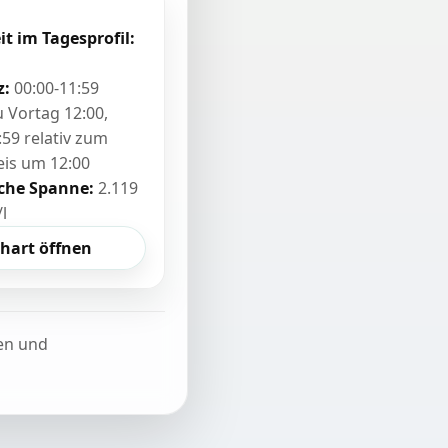
it im Tagesprofil:
z:
00:00-11:59
zu Vortag 12:00,
:59 relativ zum
eis um 12:00
sche Spanne:
2.119
/l
hart öffnen
ten und