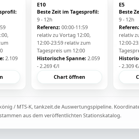
E10
E5
sprofil:
Beste Zeit im Tagesprofil:
Beste Ze
9 - 12h
9 - 12h
:59
Referenz:
00:00-11:59
Referen
:00,
relativ zu Vortag 12:00,
relativ 
 zum
12:00-23:59 relativ zum
12:00-23
00
Tagespreis um 12:00
Tagespr
e:
2.109
Historische Spanne:
2.059
Histori
- 2.269 €/l
- 2.309 €
en
Chart öffnen
C
könig / MTS-K, tankzeit.de Auswertungspipeline. Koordina
tammen aus dem veröffentlichten Stationskatalog.