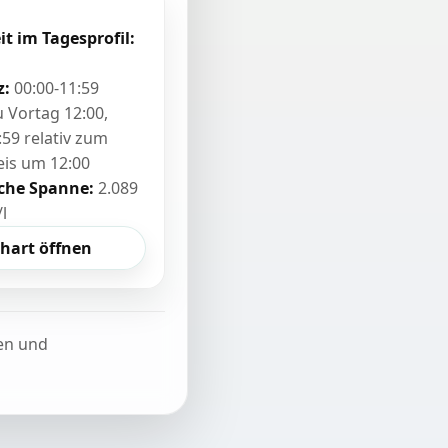
it im Tagesprofil:
z:
00:00-11:59
zu Vortag 12:00,
:59 relativ zum
eis um 12:00
sche Spanne:
2.089
/l
hart öffnen
ten und