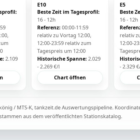
E10
E5
sprofil:
Beste Zeit im Tagesprofil:
Beste Ze
16 - 12h
16 - 12h
:59
Referenz:
00:00-11:59
Referen
:00,
relativ zu Vortag 12:00,
relativ 
 zum
12:00-23:59 relativ zum
12:00-23
00
Tagespreis um 12:00
Tagespr
e:
2.109
Historische Spanne:
2.029
Histori
- 2.269 €/l
- 2.329 €
en
Chart öffnen
C
könig / MTS-K, tankzeit.de Auswertungspipeline. Koordina
tammen aus dem veröffentlichten Stationskatalog.