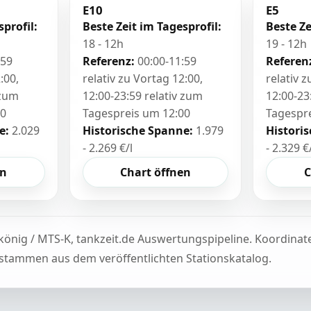
E10
E5
sprofil:
Beste Zeit im Tagesprofil:
Beste Ze
18 - 12h
19 - 12h
:59
Referenz:
00:00-11:59
Referen
:00,
relativ zu Vortag 12:00,
relativ 
 zum
12:00-23:59 relativ zum
12:00-23
00
Tagespreis um 12:00
Tagespr
e:
2.029
Historische Spanne:
1.979
Histori
- 2.269 €/l
- 2.329 €
en
Chart öffnen
C
könig / MTS-K, tankzeit.de Auswertungspipeline. Koordina
tammen aus dem veröffentlichten Stationskatalog.