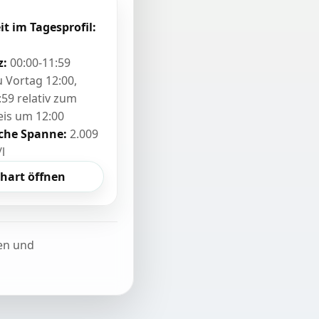
it im Tagesprofil:
z:
00:00-11:59
zu Vortag 12:00,
:59 relativ zum
eis um 12:00
sche Spanne:
2.009
/l
hart öffnen
ten und