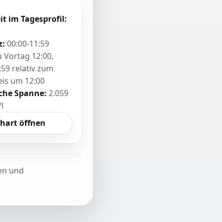
it im Tagesprofil:
z:
00:00-11:59
zu Vortag 12:00,
:59 relativ zum
eis um 12:00
sche Spanne:
2.059
/l
hart öffnen
ten und