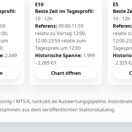
E10
E5
sprofil:
Beste Zeit im Tagesprofil:
Beste Ze
10 - 12h
10 - 12h
:59
Referenz:
00:00-11:59
Referen
:00,
relativ zu Vortag 12:00,
relativ 
 zum
12:00-23:59 relativ zum
12:00-23
00
Tagespreis um 12:00
Tagespr
e:
2.049
Historische Spanne:
1.999
Histori
- 2.269 €/l
- 2.329 €
en
Chart öffnen
C
könig / MTS-K, tankzeit.de Auswertungspipeline. Koordina
tammen aus dem veröffentlichten Stationskatalog.