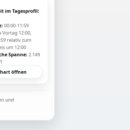
it im Tagesprofil:
z:
00:00-11:59
zu Vortag 12:00,
:59 relativ zum
eis um 12:00
sche Spanne:
2.149
/l
hart öffnen
ten und