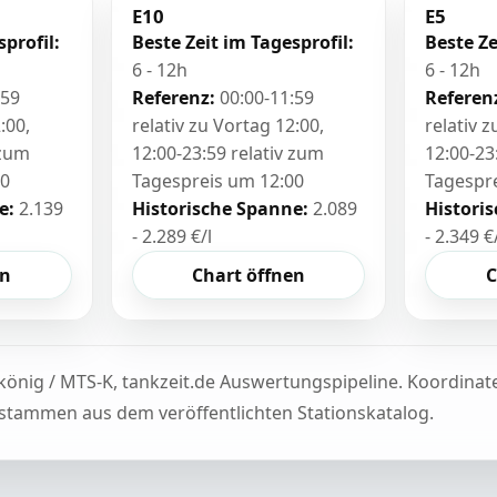
E10
E5
sprofil:
Beste Zeit im Tagesprofil:
Beste Ze
6 - 12h
6 - 12h
:59
Referenz:
00:00-11:59
Referen
:00,
relativ zu Vortag 12:00,
relativ 
 zum
12:00-23:59 relativ zum
12:00-23
00
Tagespreis um 12:00
Tagespr
e:
2.139
Historische Spanne:
2.089
Histori
- 2.289 €/l
- 2.349 €
en
Chart öffnen
C
könig / MTS-K, tankzeit.de Auswertungspipeline. Koordina
tammen aus dem veröffentlichten Stationskatalog.