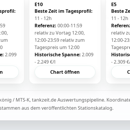
E10
E5
sprofil:
Beste Zeit im Tagesprofil:
Beste Ze
11 - 12h
11 - 12h
:59
Referenz:
00:00-11:59
Referen
:00,
relativ zu Vortag 12:00,
relativ 
 zum
12:00-23:59 relativ zum
12:00-23
00
Tagespreis um 12:00
Tagespr
e:
2.099
Historische Spanne:
2.009
Histori
- 2.249 €/l
- 2.309 €
en
Chart öffnen
C
könig / MTS-K, tankzeit.de Auswertungspipeline. Koordina
tammen aus dem veröffentlichten Stationskatalog.