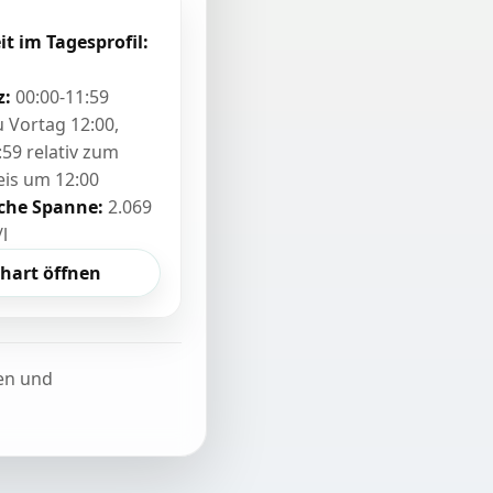
it im Tagesprofil:
z:
00:00-11:59
zu Vortag 12:00,
:59 relativ zum
eis um 12:00
sche Spanne:
2.069
/l
hart öffnen
ten und