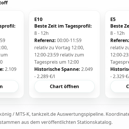
toff
E10
E5
sprofil:
Beste Zeit im Tagesprofil:
Beste Ze
8 - 12h
8 - 12h
:59
Referenz:
00:00-11:59
Referen
:00,
relativ zu Vortag 12:00,
relativ 
 zum
12:00-23:59 relativ zum
12:00-23
00
Tagespreis um 12:00
Tagespr
e:
2.109
Historische Spanne:
2.049
Histori
- 2.289 €/l
- 2.329 €
en
Chart öffnen
C
könig / MTS-K, tankzeit.de Auswertungspipeline. Koordina
tammen aus dem veröffentlichten Stationskatalog.