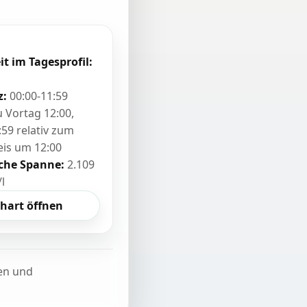
it im Tagesprofil:
z:
00:00-11:59
zu Vortag 12:00,
:59 relativ zum
eis um 12:00
sche Spanne:
2.109
/l
hart öffnen
ten und