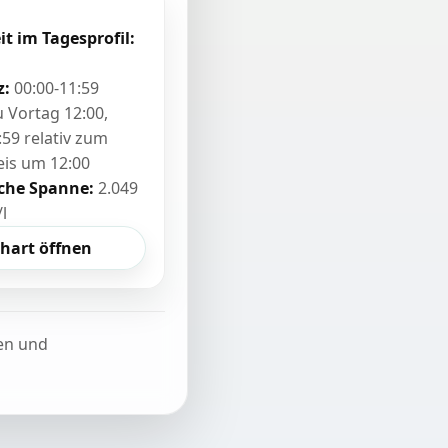
it im Tagesprofil:
z:
00:00-11:59
zu Vortag 12:00,
:59 relativ zum
eis um 12:00
sche Spanne:
2.049
/l
hart öffnen
ten und