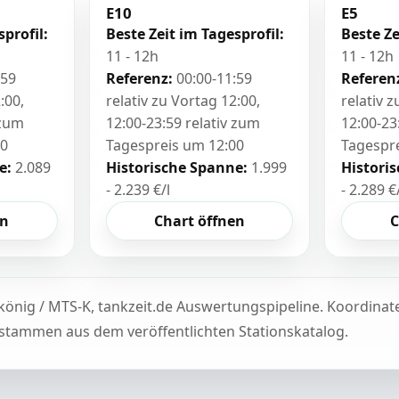
E10
E5
sprofil:
Beste Zeit im Tagesprofil:
Beste Ze
11 - 12h
11 - 12h
:59
Referenz:
00:00-11:59
Referen
:00,
relativ zu Vortag 12:00,
relativ 
 zum
12:00-23:59 relativ zum
12:00-23
00
Tagespreis um 12:00
Tagespr
e:
2.089
Historische Spanne:
1.999
Histori
- 2.239 €/l
- 2.289 €
en
Chart öffnen
C
könig / MTS-K, tankzeit.de Auswertungspipeline. Koordina
tammen aus dem veröffentlichten Stationskatalog.