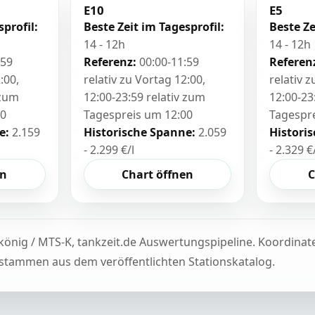
E10
E5
sprofil:
Beste Zeit im Tagesprofil:
Beste Ze
14 - 12h
14 - 12h
:59
Referenz:
00:00-11:59
Referen
:00,
relativ zu Vortag 12:00,
relativ 
 zum
12:00-23:59 relativ zum
12:00-23
00
Tagespreis um 12:00
Tagespr
e:
2.159
Historische Spanne:
2.059
Histori
- 2.299 €/l
- 2.329 €
en
Chart öffnen
C
könig / MTS-K, tankzeit.de Auswertungspipeline. Koordina
tammen aus dem veröffentlichten Stationskatalog.