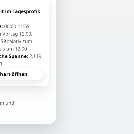
it im Tagesprofil:
z:
00:00-11:59
zu Vortag 12:00,
:59 relativ zum
eis um 12:00
sche Spanne:
2.119
/l
hart öffnen
ten und