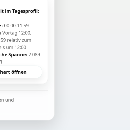
it im Tagesprofil:
z:
00:00-11:59
zu Vortag 12:00,
:59 relativ zum
eis um 12:00
sche Spanne:
2.089
/l
hart öffnen
ten und