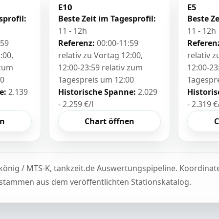
E10
E5
sprofil:
Beste Zeit im Tagesprofil:
Beste Ze
11 - 12h
11 - 12h
:59
Referenz:
00:00-11:59
Referen
:00,
relativ zu Vortag 12:00,
relativ 
 zum
12:00-23:59 relativ zum
12:00-23
00
Tagespreis um 12:00
Tagespr
e:
2.139
Historische Spanne:
2.029
Histori
- 2.259 €/l
- 2.319 €
en
Chart öffnen
C
könig / MTS-K, tankzeit.de Auswertungspipeline. Koordina
tammen aus dem veröffentlichten Stationskatalog.