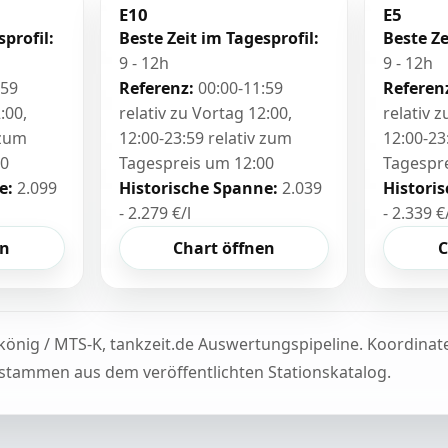
E10
E5
sprofil:
Beste Zeit im Tagesprofil:
Beste Ze
9 - 12h
9 - 12h
:59
Referenz:
00:00-11:59
Referen
:00,
relativ zu Vortag 12:00,
relativ 
 zum
12:00-23:59 relativ zum
12:00-23
00
Tagespreis um 12:00
Tagespr
e:
2.099
Historische Spanne:
2.039
Histori
- 2.279 €/l
- 2.339 €
en
Chart öffnen
C
könig / MTS-K, tankzeit.de Auswertungspipeline. Koordina
tammen aus dem veröffentlichten Stationskatalog.