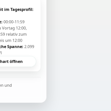
it im Tagesprofil:
z:
00:00-11:59
zu Vortag 12:00,
:59 relativ zum
eis um 12:00
sche Spanne:
2.099
/l
hart öffnen
ten und