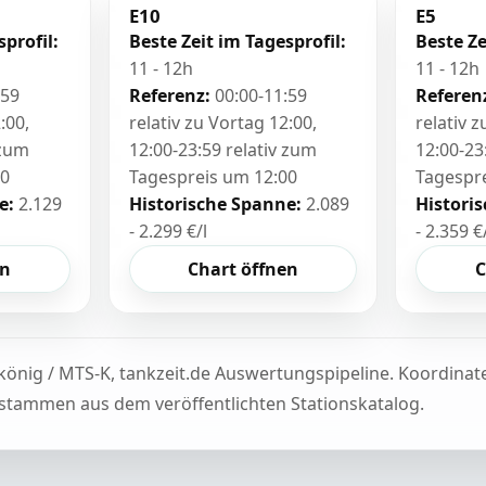
E10
E5
sprofil:
Beste Zeit im Tagesprofil:
Beste Ze
11 - 12h
11 - 12h
:59
Referenz:
00:00-11:59
Referen
:00,
relativ zu Vortag 12:00,
relativ 
 zum
12:00-23:59 relativ zum
12:00-23
00
Tagespreis um 12:00
Tagespr
e:
2.129
Historische Spanne:
2.089
Histori
- 2.299 €/l
- 2.359 €
en
Chart öffnen
C
könig / MTS-K, tankzeit.de Auswertungspipeline. Koordina
tammen aus dem veröffentlichten Stationskatalog.