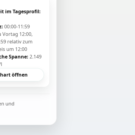
it im Tagesprofil:
z:
00:00-11:59
zu Vortag 12:00,
:59 relativ zum
eis um 12:00
sche Spanne:
2.149
/l
hart öffnen
ten und