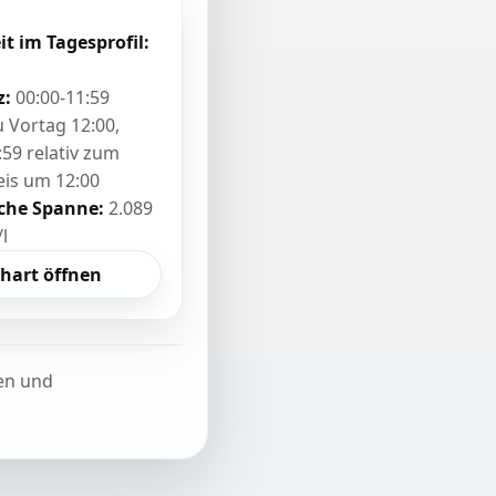
it im Tagesprofil:
z:
00:00-11:59
zu Vortag 12:00,
:59 relativ zum
eis um 12:00
sche Spanne:
2.089
/l
hart öffnen
ten und