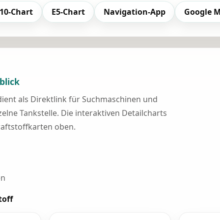
10-Chart
E5-Chart
Navigation-App
Google 
blick
 dient als Direktlink für Suchmaschinen und
elne Tankstelle. Die interaktiven Detailcharts
raftstoffkarten oben.
en
toff