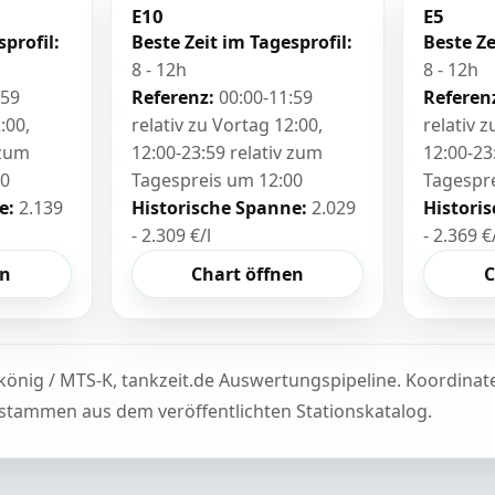
E10
E5
sprofil:
Beste Zeit im Tagesprofil:
Beste Ze
8 - 12h
8 - 12h
:59
Referenz:
00:00-11:59
Referen
:00,
relativ zu Vortag 12:00,
relativ 
 zum
12:00-23:59 relativ zum
12:00-23
00
Tagespreis um 12:00
Tagespr
e:
2.139
Historische Spanne:
2.029
Histori
- 2.309 €/l
- 2.369 €
en
Chart öffnen
C
könig / MTS-K, tankzeit.de Auswertungspipeline. Koordina
tammen aus dem veröffentlichten Stationskatalog.