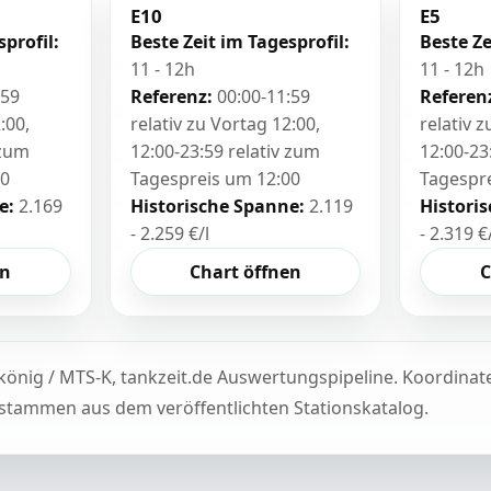
E10
E5
sprofil:
Beste Zeit im Tagesprofil:
Beste Ze
11 - 12h
11 - 12h
:59
Referenz:
00:00-11:59
Referen
:00,
relativ zu Vortag 12:00,
relativ 
 zum
12:00-23:59 relativ zum
12:00-23
00
Tagespreis um 12:00
Tagespr
e:
2.169
Historische Spanne:
2.119
Histori
- 2.259 €/l
- 2.319 €
en
Chart öffnen
C
könig / MTS-K, tankzeit.de Auswertungspipeline. Koordina
tammen aus dem veröffentlichten Stationskatalog.