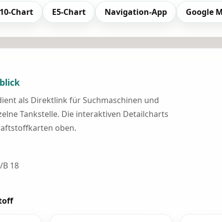
10-Chart
E5-Chart
Navigation-App
Google 
blick
 dient als Direktlink für Suchmaschinen und
elne Tankstelle. Die interaktiven Detailcharts
raftstoffkarten oben.
/B 18
toff