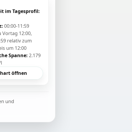
it im Tagesprofil:
z:
00:00-11:59
zu Vortag 12:00,
:59 relativ zum
eis um 12:00
sche Spanne:
2.179
/l
hart öffnen
ten und