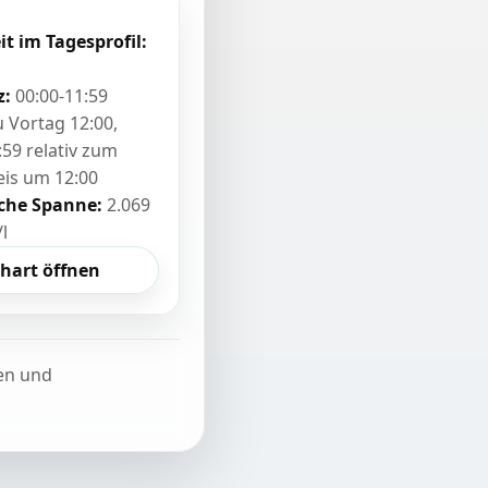
it im Tagesprofil:
z:
00:00-11:59
zu Vortag 12:00,
:59 relativ zum
eis um 12:00
sche Spanne:
2.069
/l
hart öffnen
ten und