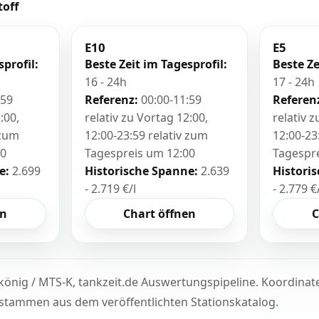
toff
E10
E5
sprofil:
Beste Zeit im Tagesprofil:
Beste Ze
16 - 24h
17 - 24h
:59
Referenz:
00:00-11:59
Referen
:00,
relativ zu Vortag 12:00,
relativ 
 zum
12:00-23:59 relativ zum
12:00-23
00
Tagespreis um 12:00
Tagespr
e:
2.699
Historische Spanne:
2.639
Histori
- 2.719 €/l
- 2.779 €
en
Chart öffnen
C
könig / MTS-K, tankzeit.de Auswertungspipeline. Koordina
tammen aus dem veröffentlichten Stationskatalog.