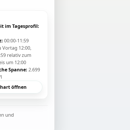
it im Tagesprofil:
z:
00:00-11:59
zu Vortag 12:00,
:59 relativ zum
eis um 12:00
sche Spanne:
2.699
/l
hart öffnen
ten und