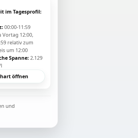
it im Tagesprofil:
z:
00:00-11:59
zu Vortag 12:00,
:59 relativ zum
eis um 12:00
sche Spanne:
2.129
/l
hart öffnen
ten und