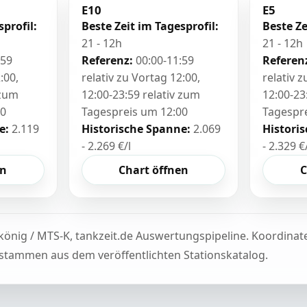
E10
E5
sprofil:
Beste Zeit im Tagesprofil:
Beste Ze
21 - 12h
21 - 12h
:59
Referenz:
00:00-11:59
Referen
:00,
relativ zu Vortag 12:00,
relativ 
 zum
12:00-23:59 relativ zum
12:00-23
00
Tagespreis um 12:00
Tagespr
e:
2.119
Historische Spanne:
2.069
Histori
- 2.269 €/l
- 2.329 €
en
Chart öffnen
C
könig / MTS-K, tankzeit.de Auswertungspipeline. Koordina
tammen aus dem veröffentlichten Stationskatalog.