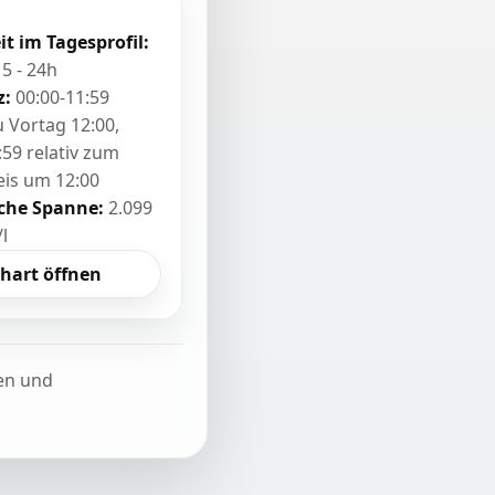
it im Tagesprofil:
15 - 24h
z:
00:00-11:59
zu Vortag 12:00,
:59 relativ zum
eis um 12:00
sche Spanne:
2.099
/l
hart öffnen
ten und