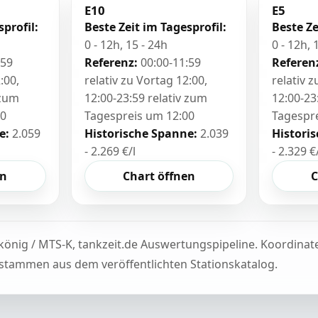
E10
E5
sprofil:
Beste Zeit im Tagesprofil:
Beste Ze
0 - 12h, 15 - 24h
0 - 12h, 
:59
Referenz:
00:00-11:59
Referen
:00,
relativ zu Vortag 12:00,
relativ 
 zum
12:00-23:59 relativ zum
12:00-23
00
Tagespreis um 12:00
Tagespr
e:
2.059
Historische Spanne:
2.039
Histori
- 2.269 €/l
- 2.329 €
en
Chart öffnen
C
könig / MTS-K, tankzeit.de Auswertungspipeline. Koordina
tammen aus dem veröffentlichten Stationskatalog.