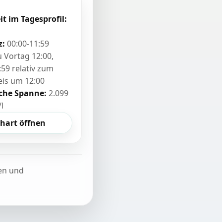
it im Tagesprofil:
z:
00:00-11:59
zu Vortag 12:00,
:59 relativ zum
eis um 12:00
sche Spanne:
2.099
/l
hart öffnen
ten und