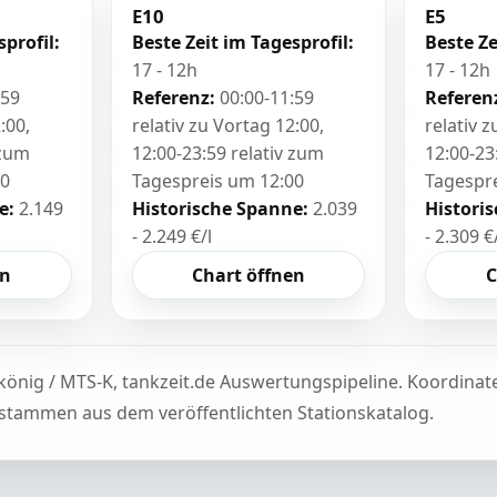
E10
E5
sprofil:
Beste Zeit im Tagesprofil:
Beste Ze
17 - 12h
17 - 12h
:59
Referenz:
00:00-11:59
Referen
:00,
relativ zu Vortag 12:00,
relativ 
 zum
12:00-23:59 relativ zum
12:00-23
00
Tagespreis um 12:00
Tagespr
e:
2.149
Historische Spanne:
2.039
Histori
- 2.249 €/l
- 2.309 €
en
Chart öffnen
C
könig / MTS-K, tankzeit.de Auswertungspipeline. Koordina
tammen aus dem veröffentlichten Stationskatalog.