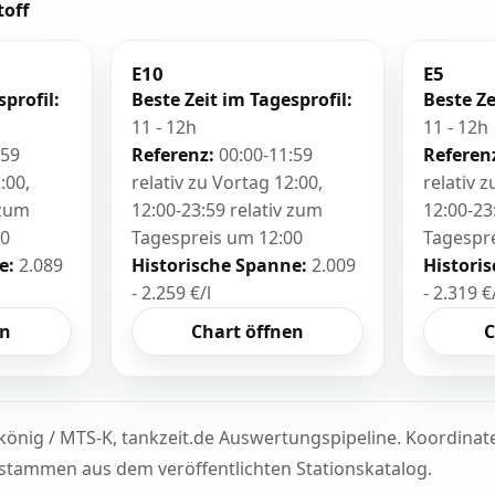
toff
E10
E5
sprofil:
Beste Zeit im Tagesprofil:
Beste Ze
11 - 12h
11 - 12h
:59
Referenz:
00:00-11:59
Referen
:00,
relativ zu Vortag 12:00,
relativ 
 zum
12:00-23:59 relativ zum
12:00-23
00
Tagespreis um 12:00
Tagespr
e:
2.089
Historische Spanne:
2.009
Histori
- 2.259 €/l
- 2.319 €
en
Chart öffnen
C
könig / MTS-K, tankzeit.de Auswertungspipeline. Koordina
tammen aus dem veröffentlichten Stationskatalog.