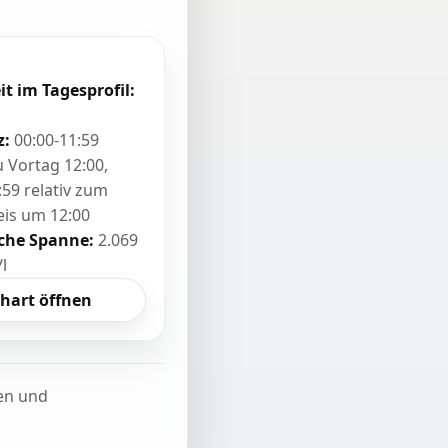
it im Tagesprofil:
z:
00:00-11:59
zu Vortag 12:00,
:59 relativ zum
eis um 12:00
sche Spanne:
2.069
/l
hart öffnen
ten und