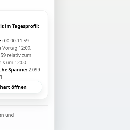
it im Tagesprofil:
z:
00:00-11:59
zu Vortag 12:00,
:59 relativ zum
eis um 12:00
sche Spanne:
2.099
/l
hart öffnen
ten und