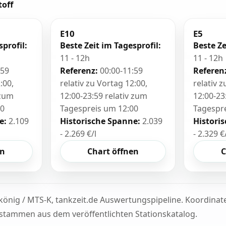
toff
E10
E5
sprofil:
Beste Zeit im Tagesprofil:
Beste Ze
11 - 12h
11 - 12h
:59
Referenz:
00:00-11:59
Referen
:00,
relativ zu Vortag 12:00,
relativ 
 zum
12:00-23:59 relativ zum
12:00-23
00
Tagespreis um 12:00
Tagespr
e:
2.109
Historische Spanne:
2.039
Histori
- 2.269 €/l
- 2.329 €
en
Chart öffnen
C
könig / MTS-K, tankzeit.de Auswertungspipeline. Koordina
tammen aus dem veröffentlichten Stationskatalog.