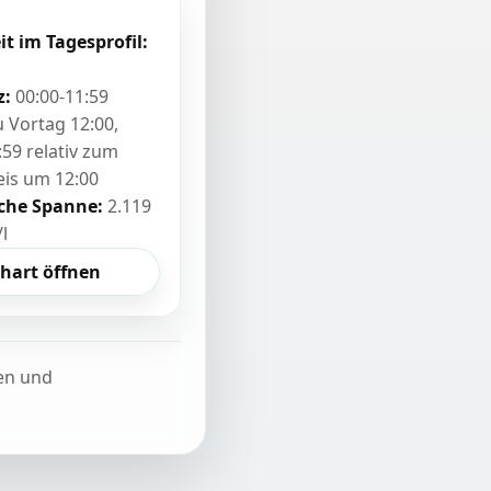
it im Tagesprofil:
z:
00:00-11:59
zu Vortag 12:00,
:59 relativ zum
eis um 12:00
sche Spanne:
2.119
/l
hart öffnen
ten und