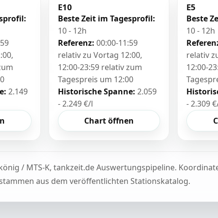
E10
E5
sprofil:
Beste Zeit im Tagesprofil:
Beste Ze
10 - 12h
10 - 12h
:59
Referenz:
00:00-11:59
Referen
:00,
relativ zu Vortag 12:00,
relativ 
 zum
12:00-23:59 relativ zum
12:00-23
00
Tagespreis um 12:00
Tagespr
e:
2.149
Historische Spanne:
2.059
Histori
- 2.249 €/l
- 2.309 €
en
Chart öffnen
C
könig / MTS-K, tankzeit.de Auswertungspipeline. Koordina
tammen aus dem veröffentlichten Stationskatalog.