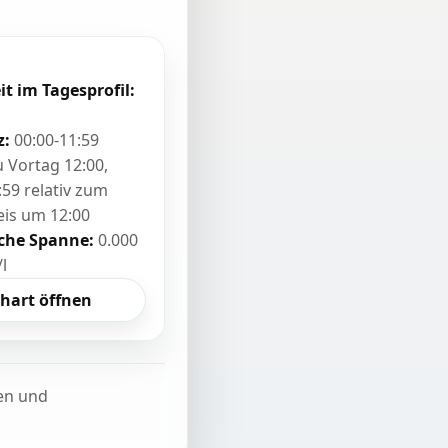
it im Tagesprofil:
z:
00:00-11:59
zu Vortag 12:00,
:59 relativ zum
eis um 12:00
sche Spanne:
0.000
/l
hart öffnen
ten und