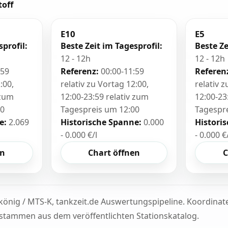
toff
E10
E5
sprofil:
Beste Zeit im Tagesprofil:
Beste Ze
12 - 12h
12 - 12h
:59
Referenz:
00:00-11:59
Referen
:00,
relativ zu Vortag 12:00,
relativ 
 zum
12:00-23:59 relativ zum
12:00-23
00
Tagespreis um 12:00
Tagespr
e:
2.069
Historische Spanne:
0.000
Histori
- 0.000 €/l
- 0.000 €
en
Chart öffnen
C
könig / MTS-K, tankzeit.de Auswertungspipeline. Koordina
tammen aus dem veröffentlichten Stationskatalog.