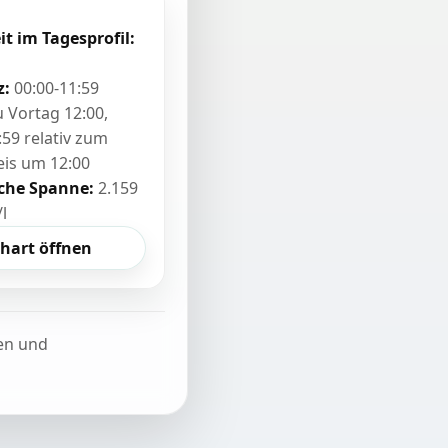
it im Tagesprofil:
z:
00:00-11:59
zu Vortag 12:00,
:59 relativ zum
eis um 12:00
sche Spanne:
2.159
/l
hart öffnen
ten und