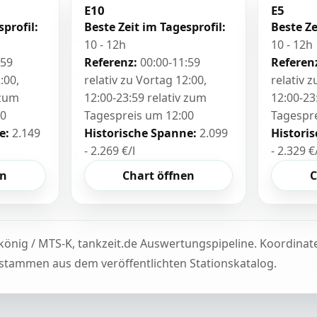
E10
E5
sprofil:
Beste Zeit im Tagesprofil:
Beste Ze
10 - 12h
10 - 12h
:59
Referenz:
00:00-11:59
Referen
:00,
relativ zu Vortag 12:00,
relativ 
 zum
12:00-23:59 relativ zum
12:00-23
00
Tagespreis um 12:00
Tagespr
e:
2.149
Historische Spanne:
2.099
Histori
- 2.269 €/l
- 2.329 €
en
Chart öffnen
C
könig / MTS-K, tankzeit.de Auswertungspipeline. Koordina
tammen aus dem veröffentlichten Stationskatalog.