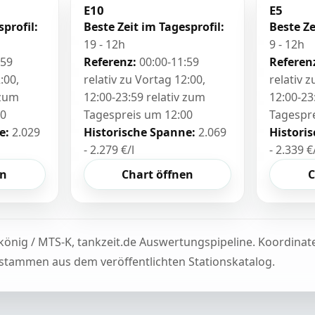
E10
E5
sprofil:
Beste Zeit im Tagesprofil:
Beste Ze
19 - 12h
9 - 12h
:59
Referenz:
00:00-11:59
Referen
:00,
relativ zu Vortag 12:00,
relativ 
 zum
12:00-23:59 relativ zum
12:00-23
00
Tagespreis um 12:00
Tagespr
e:
2.029
Historische Spanne:
2.069
Histori
- 2.279 €/l
- 2.339 €
en
Chart öffnen
C
könig / MTS-K, tankzeit.de Auswertungspipeline. Koordina
tammen aus dem veröffentlichten Stationskatalog.