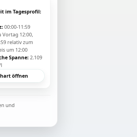
it im Tagesprofil:
z:
00:00-11:59
zu Vortag 12:00,
:59 relativ zum
eis um 12:00
sche Spanne:
2.109
/l
hart öffnen
ten und