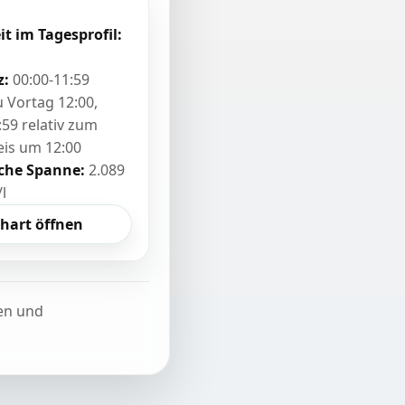
it im Tagesprofil:
z:
00:00-11:59
zu Vortag 12:00,
:59 relativ zum
eis um 12:00
sche Spanne:
2.089
/l
hart öffnen
ten und