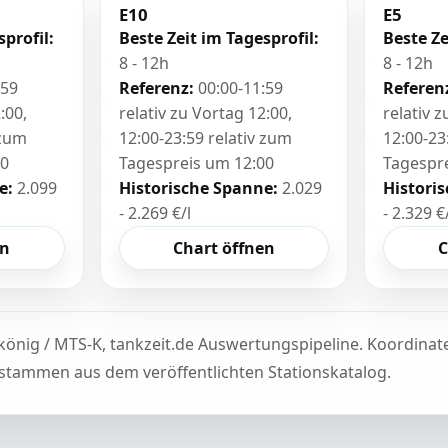
E10
E5
sprofil:
Beste Zeit im Tagesprofil:
Beste Ze
8 - 12h
8 - 12h
:59
Referenz:
00:00-11:59
Referen
:00,
relativ zu Vortag 12:00,
relativ 
 zum
12:00-23:59 relativ zum
12:00-23
00
Tagespreis um 12:00
Tagespr
e:
2.099
Historische Spanne:
2.029
Histori
- 2.269 €/l
- 2.329 €
en
Chart öffnen
C
könig / MTS-K, tankzeit.de Auswertungspipeline. Koordina
tammen aus dem veröffentlichten Stationskatalog.