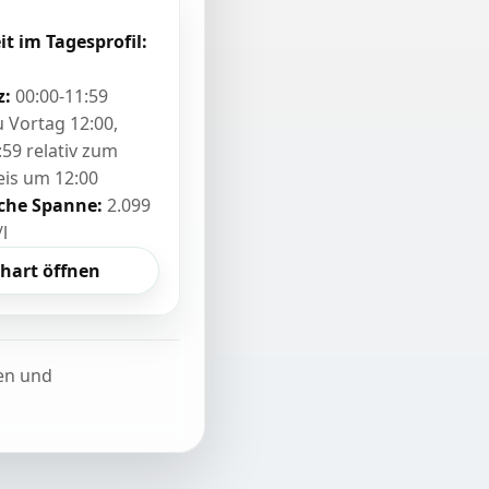
it im Tagesprofil:
z:
00:00-11:59
zu Vortag 12:00,
:59 relativ zum
eis um 12:00
sche Spanne:
2.099
/l
hart öffnen
ten und