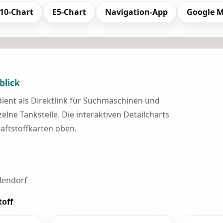
10-Chart
E5-Chart
Navigation-App
Google 
blick
 dient als Direktlink für Suchmaschinen und
elne Tankstelle. Die interaktiven Detailcharts
raftstoffkarten oben.
dendorf
toff