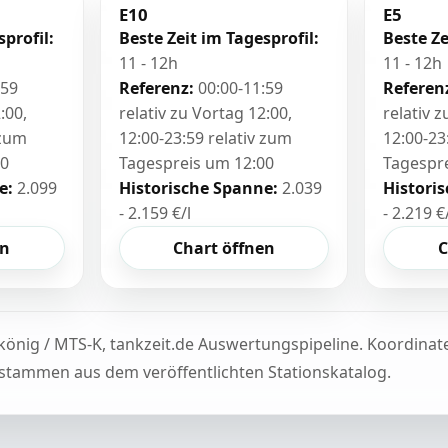
E10
E5
sprofil:
Beste Zeit im Tagesprofil:
Beste Ze
11 - 12h
11 - 12h
:59
Referenz:
00:00-11:59
Referen
:00,
relativ zu Vortag 12:00,
relativ 
 zum
12:00-23:59 relativ zum
12:00-23
00
Tagespreis um 12:00
Tagespr
e:
2.099
Historische Spanne:
2.039
Histori
- 2.159 €/l
- 2.219 €
en
Chart öffnen
C
könig / MTS-K, tankzeit.de Auswertungspipeline. Koordina
tammen aus dem veröffentlichten Stationskatalog.