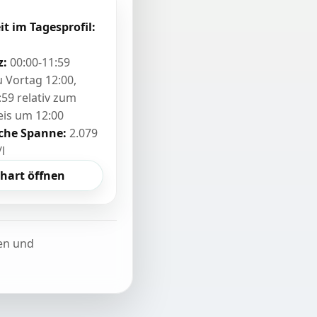
it im Tagesprofil:
z:
00:00-11:59
zu Vortag 12:00,
:59 relativ zum
eis um 12:00
sche Spanne:
2.079
/l
hart öffnen
ten und