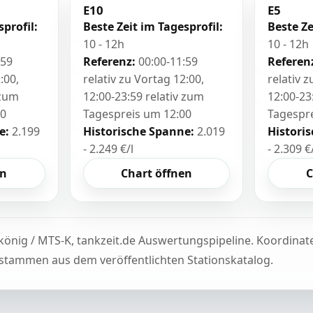
E10
E5
sprofil:
Beste Zeit im Tagesprofil:
Beste Ze
10 - 12h
10 - 12h
:59
Referenz:
00:00-11:59
Referen
:00,
relativ zu Vortag 12:00,
relativ 
 zum
12:00-23:59 relativ zum
12:00-23
00
Tagespreis um 12:00
Tagespr
e:
2.199
Historische Spanne:
2.019
Histori
- 2.249 €/l
- 2.309 €
en
Chart öffnen
C
könig / MTS-K, tankzeit.de Auswertungspipeline. Koordina
tammen aus dem veröffentlichten Stationskatalog.