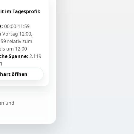
it im Tagesprofil:
z:
00:00-11:59
zu Vortag 12:00,
:59 relativ zum
eis um 12:00
sche Spanne:
2.119
/l
hart öffnen
ten und