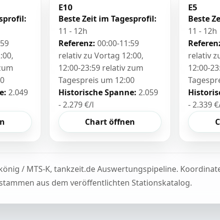
E10
E5
sprofil:
Beste Zeit im Tagesprofil:
Beste Ze
11 - 12h
11 - 12h
:59
Referenz:
00:00-11:59
Referen
:00,
relativ zu Vortag 12:00,
relativ 
 zum
12:00-23:59 relativ zum
12:00-23
00
Tagespreis um 12:00
Tagespr
e:
2.049
Historische Spanne:
2.059
Histori
- 2.279 €/l
- 2.339 €
en
Chart öffnen
C
könig / MTS-K, tankzeit.de Auswertungspipeline. Koordina
tammen aus dem veröffentlichten Stationskatalog.