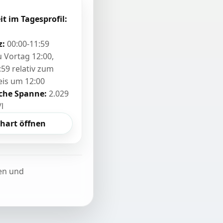
it im Tagesprofil:
z:
00:00-11:59
zu Vortag 12:00,
:59 relativ zum
eis um 12:00
sche Spanne:
2.029
/l
hart öffnen
ten und