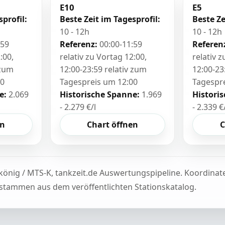
E10
E5
sprofil:
Beste Zeit im Tagesprofil:
Beste Ze
10 - 12h
10 - 12h
:59
Referenz:
00:00-11:59
Referen
:00,
relativ zu Vortag 12:00,
relativ 
 zum
12:00-23:59 relativ zum
12:00-23
00
Tagespreis um 12:00
Tagespr
e:
2.069
Historische Spanne:
1.969
Histori
- 2.279 €/l
- 2.339 €
en
Chart öffnen
C
könig / MTS-K, tankzeit.de Auswertungspipeline. Koordina
tammen aus dem veröffentlichten Stationskatalog.