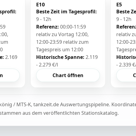
E10
E5
sprofil:
Beste Zeit im Tagesprofil:
Beste Ze
9 - 12h
9 - 12h
:59
Referenz:
00:00-11:59
Referen
:00,
relativ zu Vortag 12:00,
relativ 
 zum
12:00-23:59 relativ zum
12:00-23
00
Tagespreis um 12:00
Tagespr
e:
2.169
Historische Spanne:
2.119
Histori
- 2.279 €/l
- 2.339 €
en
Chart öffnen
C
könig / MTS-K, tankzeit.de Auswertungspipeline. Koordina
tammen aus dem veröffentlichten Stationskatalog.