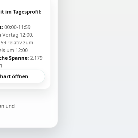
it im Tagesprofil:
z:
00:00-11:59
zu Vortag 12:00,
:59 relativ zum
eis um 12:00
sche Spanne:
2.179
/l
hart öffnen
ten und