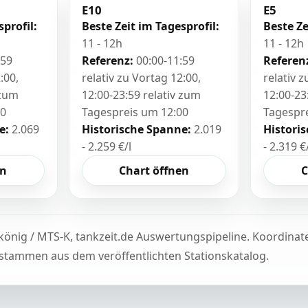
E10
E5
sprofil:
Beste Zeit im Tagesprofil:
Beste Ze
11 - 12h
11 - 12h
:59
Referenz:
00:00-11:59
Referen
:00,
relativ zu Vortag 12:00,
relativ 
 zum
12:00-23:59 relativ zum
12:00-23
00
Tagespreis um 12:00
Tagespr
e:
2.069
Historische Spanne:
2.019
Histori
- 2.259 €/l
- 2.319 €
en
Chart öffnen
C
könig / MTS-K, tankzeit.de Auswertungspipeline. Koordina
tammen aus dem veröffentlichten Stationskatalog.