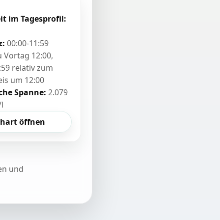
it im Tagesprofil:
z:
00:00-11:59
zu Vortag 12:00,
:59 relativ zum
eis um 12:00
sche Spanne:
2.079
/l
hart öffnen
ten und