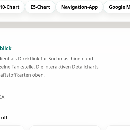
10-Chart
E5-Chart
Navigation-App
Google 
blick
 dient als Direktlink für Suchmaschinen und
elne Tankstelle. Die interaktiven Detailcharts
raftstoffkarten oben.
5A
toff