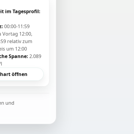
it im Tagesprofil:
z:
00:00-11:59
zu Vortag 12:00,
:59 relativ zum
eis um 12:00
sche Spanne:
2.089
/l
hart öffnen
ten und