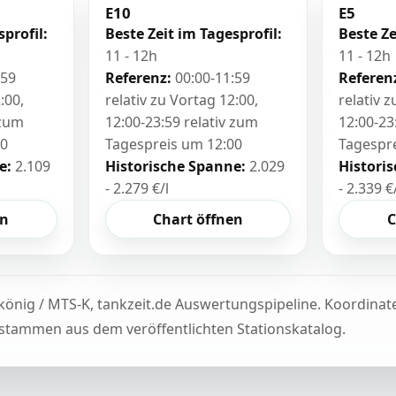
E10
E5
sprofil:
Beste Zeit im Tagesprofil:
Beste Ze
11 - 12h
11 - 12h
:59
Referenz:
00:00-11:59
Referen
:00,
relativ zu Vortag 12:00,
relativ 
 zum
12:00-23:59 relativ zum
12:00-23
00
Tagespreis um 12:00
Tagespr
e:
2.109
Historische Spanne:
2.029
Histori
- 2.279 €/l
- 2.339 €
en
Chart öffnen
C
könig / MTS-K, tankzeit.de Auswertungspipeline. Koordina
tammen aus dem veröffentlichten Stationskatalog.