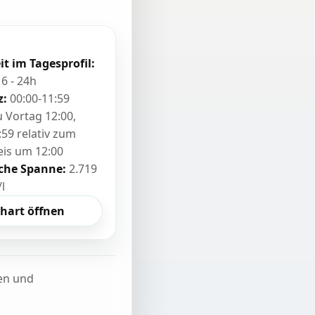
it im Tagesprofil:
16 - 24h
z:
00:00-11:59
zu Vortag 12:00,
:59 relativ zum
eis um 12:00
sche Spanne:
2.719
/l
hart öffnen
ten und