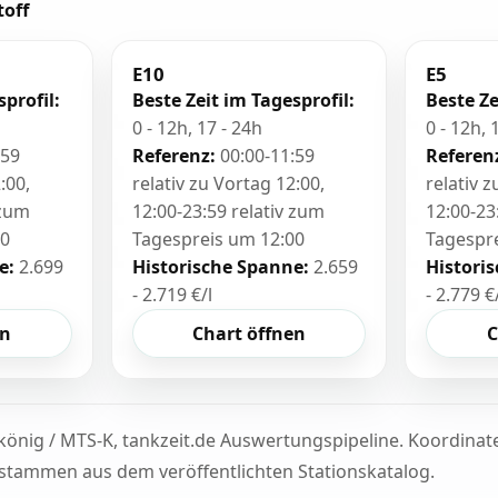
toff
E10
E5
sprofil:
Beste Zeit im Tagesprofil:
Beste Ze
0 - 12h, 17 - 24h
0 - 12h, 
:59
Referenz:
00:00-11:59
Referen
:00,
relativ zu Vortag 12:00,
relativ 
 zum
12:00-23:59 relativ zum
12:00-23
00
Tagespreis um 12:00
Tagespr
e:
2.699
Historische Spanne:
2.659
Histori
- 2.719 €/l
- 2.779 €
en
Chart öffnen
C
könig / MTS-K, tankzeit.de Auswertungspipeline. Koordina
tammen aus dem veröffentlichten Stationskatalog.