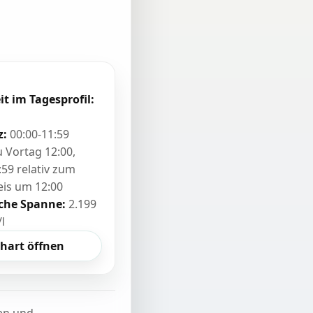
it im Tagesprofil:
z:
00:00-11:59
zu Vortag 12:00,
:59 relativ zum
eis um 12:00
sche Spanne:
2.199
/l
hart öffnen