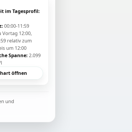
it im Tagesprofil:
z:
00:00-11:59
zu Vortag 12:00,
:59 relativ zum
eis um 12:00
sche Spanne:
2.099
/l
hart öffnen
ten und