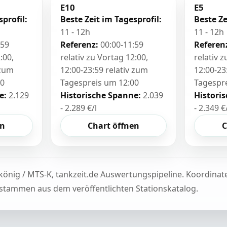
E10
E5
sprofil:
Beste Zeit im Tagesprofil:
Beste Ze
11 - 12h
11 - 12h
:59
Referenz:
00:00-11:59
Referen
:00,
relativ zu Vortag 12:00,
relativ 
 zum
12:00-23:59 relativ zum
12:00-23
00
Tagespreis um 12:00
Tagespr
e:
2.129
Historische Spanne:
2.039
Histori
- 2.289 €/l
- 2.349 €
en
Chart öffnen
C
könig / MTS-K, tankzeit.de Auswertungspipeline. Koordina
tammen aus dem veröffentlichten Stationskatalog.