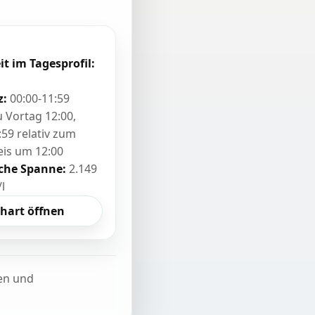
it im Tagesprofil:
z:
00:00-11:59
zu Vortag 12:00,
:59 relativ zum
eis um 12:00
sche Spanne:
2.149
/l
hart öffnen
ten und