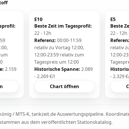
toff
E10
E5
sprofil:
Beste Zeit im Tagesprofil:
Beste Ze
22 - 12h
22 - 12h
:59
Referenz:
00:00-11:59
Referen
:00,
relativ zu Vortag 12:00,
relativ 
 zum
12:00-23:59 relativ zum
12:00-23
00
Tagespreis um 12:00
Tagespr
e:
2.159
Historische Spanne:
2.089
Histori
- 2.269 €/l
- 2.329 €
en
Chart öffnen
C
könig / MTS-K, tankzeit.de Auswertungspipeline. Koordina
tammen aus dem veröffentlichten Stationskatalog.