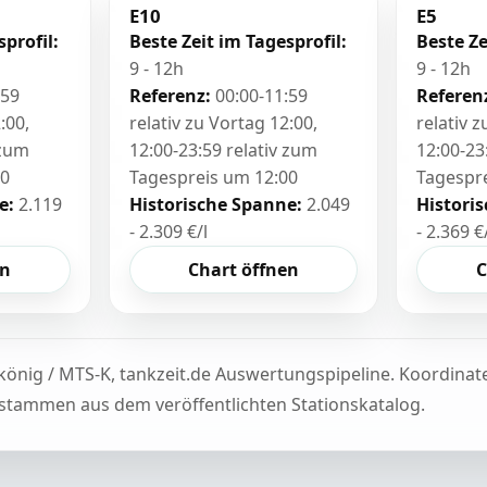
E10
E5
sprofil:
Beste Zeit im Tagesprofil:
Beste Ze
9 - 12h
9 - 12h
:59
Referenz:
00:00-11:59
Referen
:00,
relativ zu Vortag 12:00,
relativ 
 zum
12:00-23:59 relativ zum
12:00-23
00
Tagespreis um 12:00
Tagespr
e:
2.119
Historische Spanne:
2.049
Histori
- 2.309 €/l
- 2.369 €
en
Chart öffnen
C
könig / MTS-K, tankzeit.de Auswertungspipeline. Koordina
tammen aus dem veröffentlichten Stationskatalog.