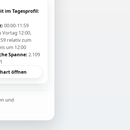
it im Tagesprofil:
z:
00:00-11:59
zu Vortag 12:00,
:59 relativ zum
eis um 12:00
sche Spanne:
2.109
/l
hart öffnen
ten und